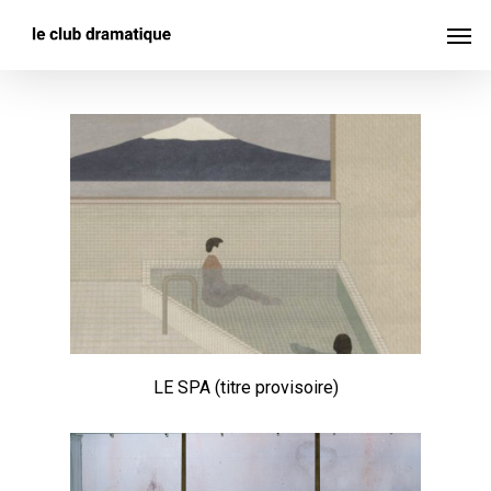
Skip
Men
to
main
content
LE SPA (titre provisoire)